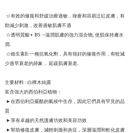
 ☆有效的修復和舒緩治療過敏，痤瘡和容易泛紅皮膚，有
助減少刺激，改善過敏肌膚不適

 ☆透明質酸+ B5 –滋潤肌膚的強力混合物, 使肌保持膚水
潤.

 ☆維生素E-一種抗氧化劑，具有很好的修復作用，有較減
少過早衰老的跡象， 延緩肌膚衰老.

主要材料 : 白樺木純露

富含強大的西伯利亞植物：

 ►在西伯利亞嚴酷的氣候中生存，因此它們具有罕見的品
質

 ►享有卓越的天然護膚功效和美容功效

 ►幫助修復皮膚，減輕刺激和炎症，深層滋潤和軟化皮膚
