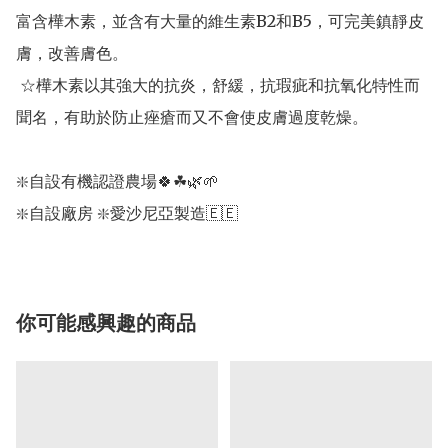
富含樺木素，並含有大量的維生素B2和B5，可完美鎮靜皮
膚，改善膚色。

 ☆樺木素以其強大的抗炎，舒緩，抗瑕疵和抗氧化特性而
聞名，有助於防止痤瘡而又不會使皮膚過度乾燥。

❇️自設有機認證農場🍀☘🌿🌱 

❇️自設廠房 ❇️愛沙尼亞製造🇪🇪
你可能感興趣的商品