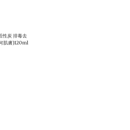
木活性炭 排毒去
肌膚)120ml