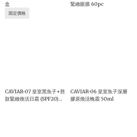
盒
緊緻眼膜 60pc
固定價格
CAVIAR-07 皇室黑魚子+胜
CAVIAR-06 皇室魚子深層
肽緊緻煥活日霜 (SPF20)
膠原煥活晚霜 50ml
50ml