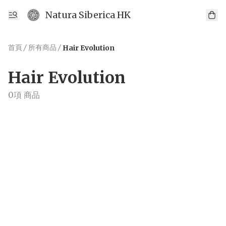
Natura Siberica HK
首頁
/
所有商品
/
Hair Evolution
Hair Evolution
0項 商品