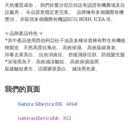
天然優質成份，  我們於愛沙尼亞自設有認證有機農場及自
設廠房，  令品質更穩定更完美。   品牌擁有多個國際有機
獎項， 亦取得多個國際有機認ECO, BDIH, ICEA 等。  

🔆品牌產品特色 🔆

*其中產品使用西伯利亞松子油及多種珍貴稀有野生有機植
物製造.   天然高度抗氧化、 高效保濕、 高效延緩衰老、 

排毒去黃美白、 抗炎消炎症、 舒緩濕疹症狀、防脱髮生髮

*深海黑魚子 :  高效減淡皺紋、 高效保濕滋潤、

我們的頁面
Natura Siberica HK
4948
naturasibericahk
302