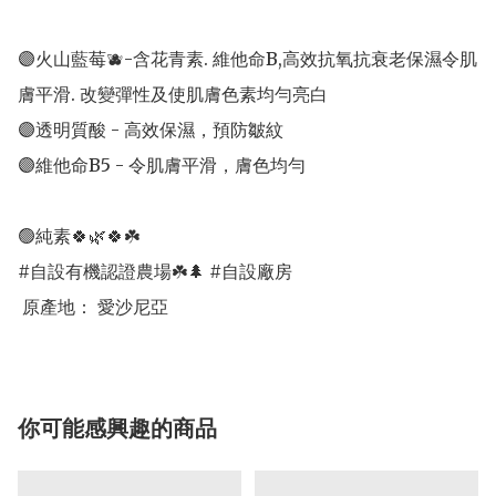
🟣火山藍莓🫐-含花青素. 維他命B,高效抗氧抗衰老保濕令肌
膚平滑. 改變彈性及使肌膚色素均勻亮白

🟣透明質酸 - 高效保濕，預防皺紋

🟣維他命B5 - 令肌膚平滑，膚色均勻

🟢純素🍀🌿🍀☘️

#自設有機認證農場☘️🌲 #自設廠房

 原產地： 愛沙尼亞
你可能感興趣的商品