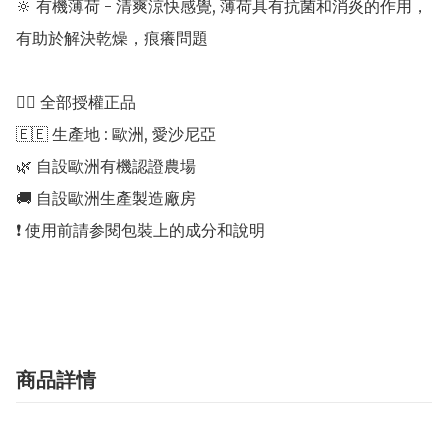
🔆 有機薄荷 - 清爽涼快感覺, 薄荷具有抗菌和消炎的作用，
有助於解決乾燥，痕癢問題 

👍🏻 全部授權正品 

🇪🇪 生產地 : 歐洲, 愛沙尼亞 

🌿 自設歐洲有機認證農場 

🚚 自設歐洲生產製造廠房 

❗️ 使用前請参閱包裝上的成分和說明

商品詳情