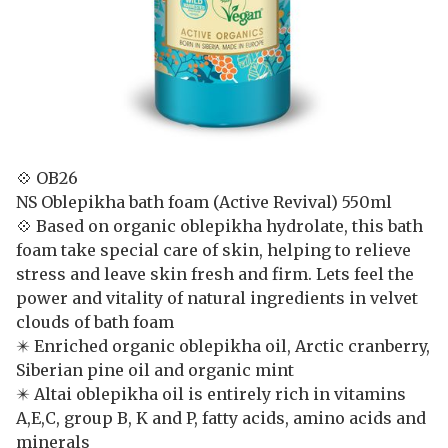
💠 OB26
NS Oblepikha bath foam (Active Revival) 550ml
💠 Based on organic oblepikha hydrolate, this bath
foam take special care of skin, helping to relieve
stress and leave skin fresh and firm. Lets feel the
power and vitality of natural ingredients in velvet
clouds of bath foam
✴️ Enriched organic oblepikha oil, Arctic cranberry,
Siberian pine oil and organic mint
✴️ Altai oblepikha oil is entirely rich in vitamins
A,E,C, group B, K and P, fatty acids, amino acids and
minerals