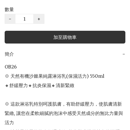
數量
−
+
加至購物車
簡介
−
OB26

💠 天然有機沙棘果純露淋浴乳(保濕活力) 550ml               

🔸舒緩壓力🔸抗炎保濕🔸清新緊緻     

💠 這款淋浴乳特別呵護肌膚，有助舒緩壓力，使肌膚清新
緊緻, 讓您在柔軟細膩的泡沫中感受天然成分的無比力量與
活力
