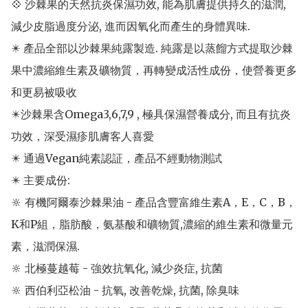
💠 沙棘果的天然抗炎保濕功效, 能為肌膚提供持久的滋潤, 
減少皮脂過度分泌, 進而因氧化而產生的身體異味.

✴️ 產品全部以沙棘果純露製造. 純露是以蒸餾方式提取沙棘
果中濃縮維生素及礦物質，再轉變成活性成份，使營養更多
和更易被吸收

✴️沙棘果含Omega3,6,7,9 , 極具保濕營養成分, 而且有抗炎
功效，深受濕疹肌膚客人喜愛

✴️ 通過Vegan純素認証，產品不經動物測試

✴️ 主要成份: 

🔆 有機阿爾泰沙棘果油 - 產品含豐富維生素A，E，C，B，
K和P組，脂肪酸，氨基酸和礦物質,濃縮的維生素和微量元
素，滋潤保濕.

🔆 北極蔓越莓 - 強效抗氧化, 減少炎症, 抗菌

🔆 西伯利亞松油 - 抗氧, 改善乾燥, 抗菌, 除臭味
