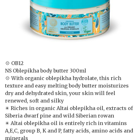
💠 OB12
NS Oblepikha body butter 300ml
💠 With organic oblepikha hydrolate, this rich
texture and easy melting body butter moisturizes
dry and dehydrated skin, your skin will feel
renewed, soft and silky
✴️ Riches in organic Altai oblepikha oil, extracts of
Siberia dwarf pine and wild Siberian rowan
✴️ Altai oblepikha oil is entirely rich in vitamins
A,E,C, group B, K and P, fatty acids, amino acids and
minerals