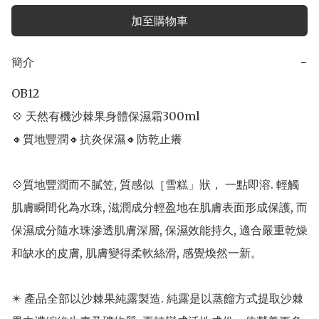
加至購物車
簡介
−
OB12

💠 天然有機沙棘果身體保濕霜300ml               

🔸質地豐潤🔸抗炎保濕🔸防乾止癢

💠質地豐潤而不膩笠, 質感似［雪糕」狀， 一點即溶. 輕觸
肌膚瞬間化為水珠, 滋潤成分輕盈地在肌膚表面形成保護, 而
保濕成分隨水珠滲透肌膚深層, 保濕效能持久, 適合嚴重乾燥
和缺水的皮膚, 肌膚變得柔軟絲滑, 感覺煥然一新。

✴️ 產品全部以沙棘果純露製造. 純露是以蒸餾方式提取沙棘