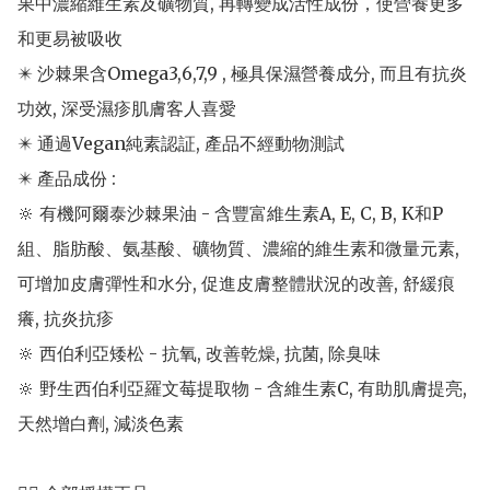
果中濃縮維生素及礦物質, 再轉變成活性成份，使營養更多
和更易被吸收

✴️ 沙棘果含Omega3,6,7,9 , 極具保濕營養成分, 而且有抗炎
功效, 深受濕疹肌膚客人喜愛

✴️ 通過Vegan純素認証, 產品不經動物測試 

✴️ 產品成份 : 

🔆 有機阿爾泰沙棘果油 - 含豐富維生素A, E, C, B, K和P
組、脂肪酸、氨基酸、礦物質、濃縮的維生素和微量元素, 
可增加皮膚彈性和水分, 促進皮膚整體狀況的改善, 舒緩痕
癢, 抗炎抗疹

🔆 西伯利亞矮松 - 抗氧, 改善乾燥, 抗菌, 除臭味

🔆 野生西伯利亞羅文莓提取物 - 含維生素C, 有助肌膚提亮, 
天然增白劑, 減淡色素
