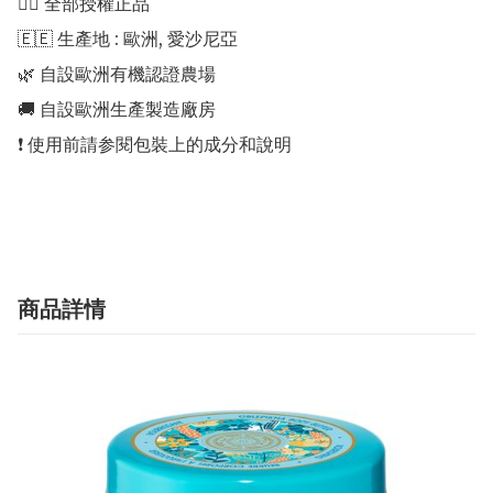
👍🏻 全部授權正品 

🇪🇪 生產地 : 歐洲, 愛沙尼亞 

🌿 自設歐洲有機認證農場 

🚚 自設歐洲生產製造廠房 

❗️ 使用前請参閱包裝上的成分和說明

商品詳情