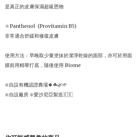
是真正的皮膚保濕超級恩物

🔆Panthenol  (Provitamin B5) 

非常適合舒緩和修復皮膚

使用方法：早晚取少量塗抹於潔淨乾燥的面部，亦可於用面
膜前用精華打底，隨後使用 Biome 

❇️自設有機認證農場🍀☘🌿🌱 

❇️自設廠房 ❇️愛沙尼亞製造🇪🇪
