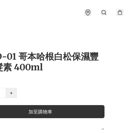
D-01 哥本哈根白松保濕豐
素 400ml
+
加至購物車
−