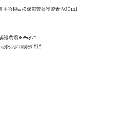
1 哥本哈根白松保濕豐盈護髮素 400ml

證農場🍀☘🌿🌱 

 ❇️愛沙尼亞製造🇪🇪