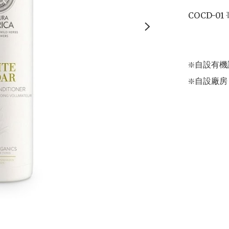
COCD-0
❇️自設有機認
❇️自設廠房