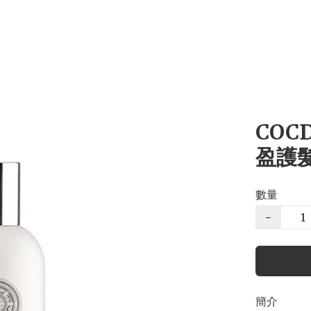
COC
盈護髮
數量
−
簡介