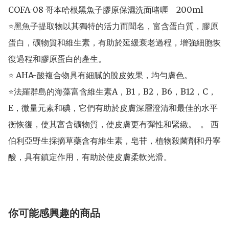
COFA-08 哥本哈根黑魚子膠原保濕洗面啫喱    200ml

⭐黑魚子提取物以其獨特的活力而聞名，富含蛋白質，膠原
蛋白，礦物質和維生素，有助於延緩衰老過程，增強細胞恢
復過程和膠原蛋白的產生。 

⭐ AHA-酸複合物具有細膩的脫皮效果，均勻膚色。

⭐法羅群島的海藻富含維生素A，B1，B2，B6，B12，C，
E，微量元素和碘，它們有助於皮膚深層澄清和最佳的水平
衡恢復，使其富含礦物質，使皮膚更有彈性和緊緻。  。 西
伯利亞野生採摘草藥含有維生素，皂苷，植物殺菌劑和丹寧
酸，具有鎮定作用，有助於使皮膚柔軟光滑。
你可能感興趣的商品