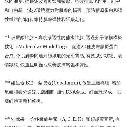
水的油脂, 從根源改善乾燥和敏感。強效抗氧化作用，能中
和自由基，減少環境壓力對肌膚的損害，預防膠原蛋白和彈
性纖維的降解, 維持肌膚彈性和延緩老化。

** 玻尿酸胜肽 - 高度滲透性的補水胜肽, 透過分子結構模擬
枝術（Molecular Modeling）, 促進20種皮膚膠原蛋白
合成, 令肌膚瞬間達到絲絨般的光滑質感, 有效減少皺紋、表
情皺紋, 快速且明顯地改善皮膚鬆弛和彈性。

** 維生素 B12 - 鈷胺素(Cobalamin), 促進血液循環, 增加
氧氣和養分送達肌膚細胞, 加快DNA合成、紅血球形成、肌
膚細胞更新和修復。 

** 沙棘果 – 含多種維生素（A, C, E, K）和類胡蘿蔔素, 有