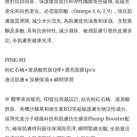
效對抗自由基，保護膠原蛋白和彈性纖維免受破壞, 延緩光
老化和自然老化。必需脂肪酸（Omega-3, 6, 7, 9）, 強化肌
膚脂質屏障, 減少水分流失, 為肌膚提供滋養和保濕。含類黃
酮及多酚, 具有抗炎特性, 減少濕疹、敏感肌膚引發的皮膚炎
症, 令肌膚更健康光澤。

PINK-M1 

粉紅石楠+玻尿酸胜肽Q彈+透亮面膜1pcs

激活肌膚🔸深層保濕🔸瞬間彈潤

🌸 醫學美容級別, 3D提拉剪裁設計, 結合粉紅石楠、玻尿酸
胜肽、有機沙棘果和維生素B12等超級護膚生物活性成分, 
採用先進分子模擬科技和肌膚仿生膠原Plump Booster配
方, 確保肌膚得到最佳保濕與亮澤, 瞬間緊繳去皺, 全面激活