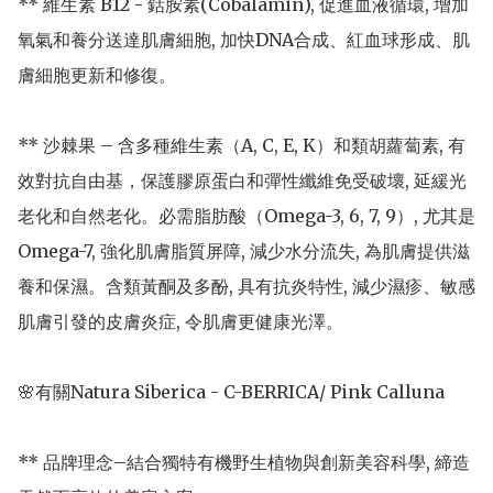
** 維生素 B12 - 鈷胺素(Cobalamin), 促進血液循環, 增加
氧氣和養分送達肌膚細胞, 加快DNA合成、紅血球形成、肌
膚細胞更新和修復。 

** 沙棘果 – 含多種維生素（A, C, E, K）和類胡蘿蔔素, 有
效對抗自由基，保護膠原蛋白和彈性纖維免受破壞, 延緩光
老化和自然老化。必需脂肪酸（Omega-3, 6, 7, 9）, 尤其是
Omega-7, 強化肌膚脂質屏障, 減少水分流失, 為肌膚提供滋
養和保濕。含類黃酮及多酚, 具有抗炎特性, 減少濕疹、敏感
肌膚引發的皮膚炎症, 令肌膚更健康光澤。

🌸有關Natura Siberica - C-BERRICA/ Pink Calluna

** 品牌理念–結合獨特有機野生植物與創新美容科學, 締造