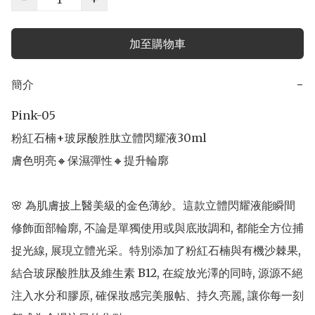
加至購物車
簡介
−
Pink-05 

粉紅石楠+玻尿酸胜肽立體閃耀液30ml

膚色明亮🔸保濕彈性🔸提升輪廓

🌸 為肌膚披上醫美級的金色薄紗。這款立體閃耀液能瞬間
修飾面部輪廓, 不論是單獨使用或與底妝調和, 都能全方位捕
捉光線, 展現立體光采。特別添加了粉紅石楠與有機沙棘果, 
結合玻尿酸胜肽及維生素 B12, 在綻放光澤的同時, 源源不絕
注入水分和膠原, 確保妝感完美服帖、持久亮麗, 讓你每一刻