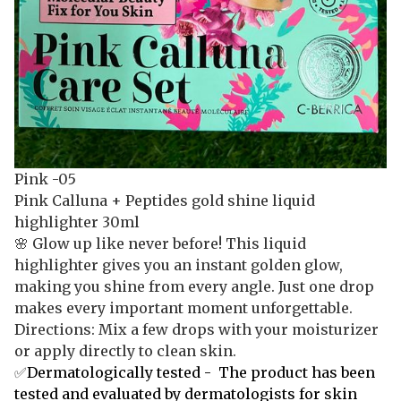
Pink -05
Pink Calluna + Peptides gold shine liquid
highlighter 30ml
🌸 Glow up like never before! This liquid
highlighter gives you an instant golden glow,
making you shine from every angle. Just one drop
makes every important moment unforgettable.
Directions: Mix a few drops with your moisturizer
or apply directly to clean skin.
✅
Dermatologically tested - The product has been
tested and evaluated by dermatologists for skin