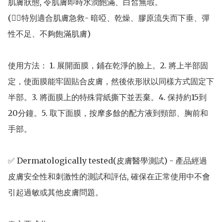
肌膚狀態, 令肌膚即時水潤飽滿、白皙無瑕。

(👍🏻特別適合肌膚急救- 暗啞、乾燥、膠原流失而下垂、彈
性不足、不夠飽滿肌膚)

使用方法： 1. 展開面膜，鋪在乾淨的臉上。2. 將上半部固
定，使面膜能牢固貼合皮膚，然後依形狀以同樣方式固定下
半部。3. 將面膜上的特殊背紙撕下並丟棄。4. 保持約15到
20分鐘。5. 取下面膜，按摩多餘的配方液到頸部、胸前和
手部。

✅ Dermatologically tested(皮膚醫學測試) - 產品經過
皮膚安全性和刺激性的測試和評估, 確保在正常使用中不會
引起過敏或其他皮膚問題。
