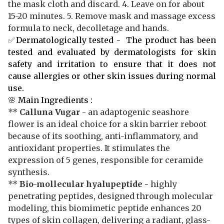
the mask cloth and discard. 4. Leave on for about
15-20 minutes. 5. Remove mask and massage excess
formula to neck, decolletage and hands.
✅
Dermatologically tested - The product has been
tested and evaluated by dermatologists for skin
safety and irritation to ensure that it does not
cause allergies or other skin issues during normal
use.
🌸
Main Ingredients :
**
Calluna Vugar
- an adaptogenic seashore
flower is an ideal choice for a skin barrier reboot
because of its soothing, anti-inflammatory, and
antioxidant properties. It stimulates the
expression of 5 genes, responsible for ceramide
synthesis.
**
Bio-mollecular hyalupeptide
-
highly
penetrating peptides, designed through molecular
modeling, this biomimetic peptide enhances 20
types of skin collagen, delivering a radiant, glass-