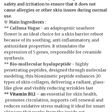
safety and irritation to ensure that it does not
cause allergies or other skin issues during normal
use.
🌸
Main Ingredients :
**
Calluna Vugar
- an adaptogenic seashore
flower is an ideal choice for a skin barrier reboot
because of its soothing, anti-inflammatory, and
antioxidant properties. It stimulates the
expression of 5 genes, responsible for ceramide
synthesis.
**
Bio-mollecular hyalupeptide
-
highly
penetrating peptides, designed through molecular
modeling, this biomimetic peptide enhances 20
types of skin collagen, delivering a radiant, glass-
like glow and visibly reducing wrinkles fast
**
Vitamin B12
– an
essential for skin health,
promotes circulation, supports cell renewal and
reduces oxidative stress making it ideal for smart
skincare that works from the inside out.