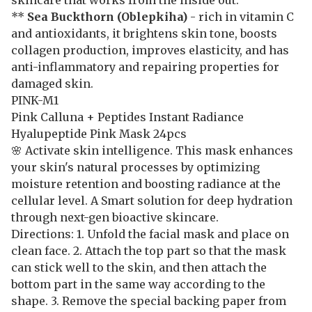
**
Sea Buckthorn
(Oblepkiha)
- rich in vitamin C
and antioxidants, it brightens skin tone, boosts
collagen production, improves elasticity, and has
anti-inflammatory and repairing properties for
damaged skin.
PINK-M1
Pink Calluna + Peptides Instant Radiance
Hyalupeptide Pink Mask 24pcs
🌸 Activate skin intelligence. This mask enhances
your skin's natural processes by optimizing
moisture retention and boosting radiance at the
cellular level. A Smart solution for deep hydration
through next-gen bioactive skincare.
Directions: 1. Unfold the facial mask and place on
clean face. 2. Attach the top part so that the mask
can stick well to the skin, and then attach the
bottom part in the same way according to the
shape. 3. Remove the special backing paper from