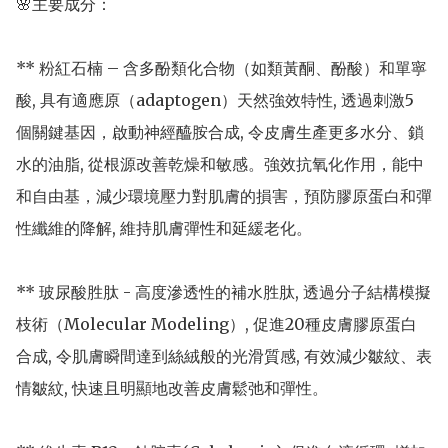
🌸主要成分： 

** 粉紅石楠 – 含多酚類化合物（如類黃酮、酚酸）和單寧
酸, 具有適應原（adaptogen）天然強效特性, 透過刺激5 
個關鍵基因，啟動神經醯胺合成, 令皮膚生產更多水分、鎖
水的油脂, 從根源改善乾燥和敏感。強效抗氧化作用，能中
和自由基，減少環境壓力對肌膚的損害，預防膠原蛋白和彈
性纖維的降解, 維持肌膚彈性和延緩老化。

** 玻尿酸胜肽 - 高度滲透性的補水胜肽, 透過分子結構模擬
枝術（Molecular Modeling）, 促進20種皮膚膠原蛋白
合成, 令肌膚瞬間達到絲絨般的光滑質感, 有效減少皺紋、表
情皺紋, 快速且明顯地改善皮膚鬆弛和彈性。
