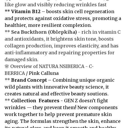
like glow and visibly reducing wrinkles fast
**
Vitamin B12
– boosts skin cell regeneration
and protects against oxidative stress, promoting a
healthier, more resilient complexion.
**
Sea Buckthorn
(Oblepkiha)
- rich in vitamin C
and antioxidants, it brightens skin tone, boosts
collagen production, improves elasticity, and has
anti-inflammatory and repairing properties for
damaged skin.
🌸 Overview of NATURA NSIBERICA - C-
BERRICA
/ Pink Calluna
**
Brand Concept
– Combining unique organic
wild plants with innovative beauty science, it
creates natural and effective beauty soutions.
**
Collection Features
- GEN Z doesn’t fight
wrinkles — they prevent them! New components
work together to help prevent premature skin
aging. The formulas strengthen the skin, enhance
its natural glow, and keep it smooth and healthy